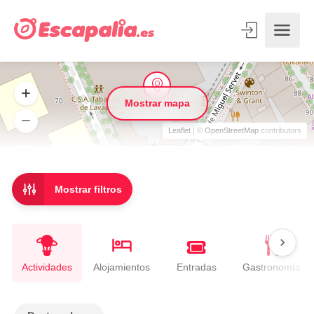
Mostrar mapa
Leaflet
| ©
OpenStreetMap
contributors
Mostrar filtros
Entradas
Actividades
Alojamientos
Gastronomía