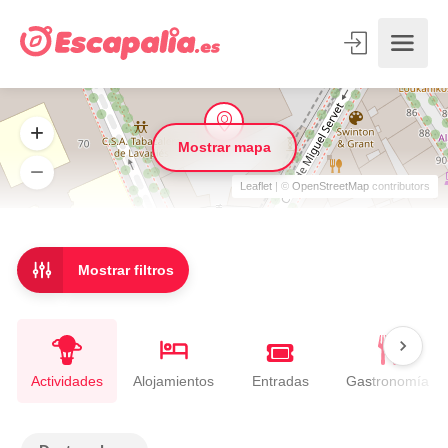
Mostrar mapa
Leaflet
| ©
OpenStreetMap
contributors
Mostrar filtros
Entradas
Actividades
Alojamientos
Gastronomía