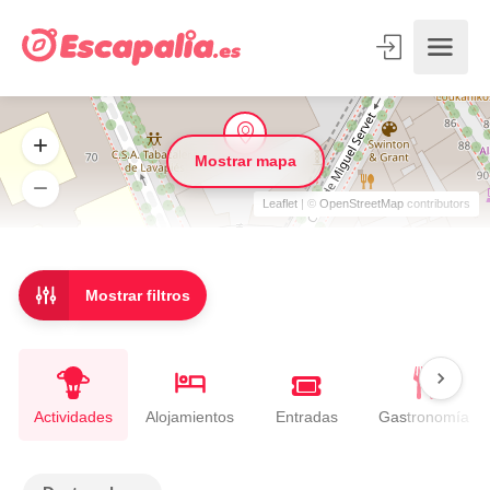
Mostrar mapa
Leaflet
| ©
OpenStreetMap
contributors
Mostrar filtros
Entradas
Actividades
Alojamientos
Gastronomía