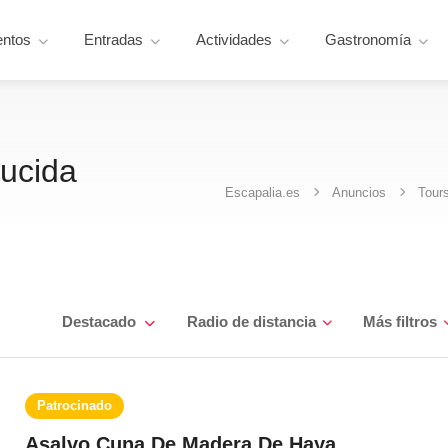
entos
Entradas
Actividades
Gastronomía
ducida
Escapalia.es
Anuncios
Tour
Destacado
Radio de distancia
Más filtros
Patrocinado
Asalvo Cuna De Madera De Haya