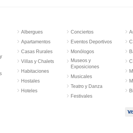
Albergues
Conciertos
A
Apartamentos
Eventos Deportivos
C
Casas Rurales
Monólogos
B
y
Museos y
Villas y Chalets
C
Exposiciones
Habitaciones
M
s
Musicales
Hostales
M
Teatro y Danza
Hoteles
B
Festivales