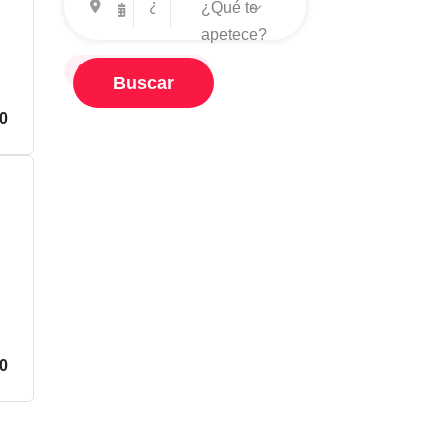
¿Qué te
apetece?
Guardar búsqueda
Buscar
0
00